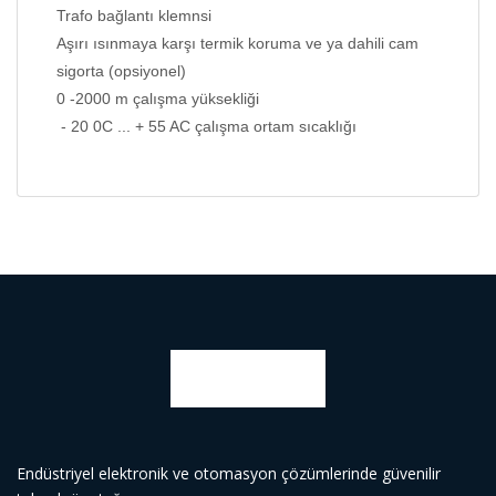
Trafo bağlantı klemnsi
Aşırı ısınmaya karşı termik koruma ve ya dahili cam
sigorta (opsiyonel)
0 -2000 m çalışma yüksekliği
- 20 0C ... + 55 AC çalışma ortam sıcaklığı
Endüstriyel elektronik ve otomasyon çözümlerinde güvenilir