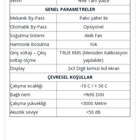
Verim
%98 Tam yükte
GENEL PARAMETRELER
Mekanik By-Pass
Pako şalter ile
Otomatik By-Pass
Opsiyonel
Soğutma Sistemi
Akıllı Fan
Harmonik Bozulma
Yok
Giriş voltajı – Çıkış
TRUE RMS (Menüden Kalibrasyon
voltajı ölçme
yapılabilir)
Display
2x3 Digit kırmızı led ekran
ÇEVRESEL KOŞULLAR
Çalışma sıcaklığı
-10 C / + 50 C
Bağlı nem
<%90 DIN
Çalışma yüksekliği
<3000 Metre
Akustik seviye
<50 dB