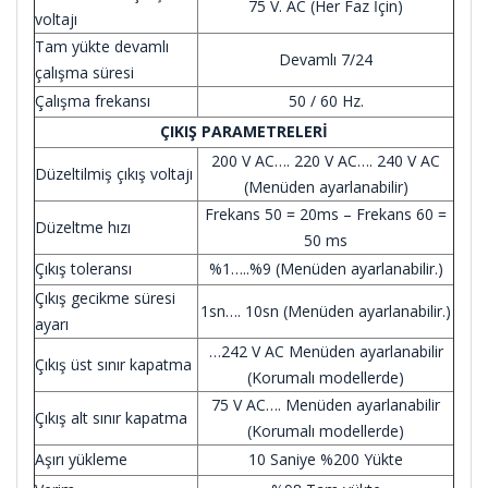
75 V. AC (Her Faz İçin)
voltajı
Tam yükte devamlı
Devamlı 7/24
çalışma süresi
Çalışma frekansı
50 / 60 Hz.
ÇIKIŞ PARAMETRELERİ
200 V AC…. 220 V AC…. 240 V AC
Düzeltilmiş çıkış voltajı
(Menüden ayarlanabilir)
Frekans 50 = 20ms – Frekans 60 =
Düzeltme hızı
50 ms
Çıkış toleransı
%1…..%9 (Menüden ayarlanabilir.)
Çıkış gecikme süresi
1sn…. 10sn (Menüden ayarlanabilir.)
ayarı
…242 V AC Menüden ayarlanabilir
Çıkış üst sınır kapatma
(Korumalı modellerde)
75 V AC…. Menüden ayarlanabilir
Çıkış alt sınır kapatma
(Korumalı modellerde)
Aşırı yükleme
10 Saniye %200 Yükte