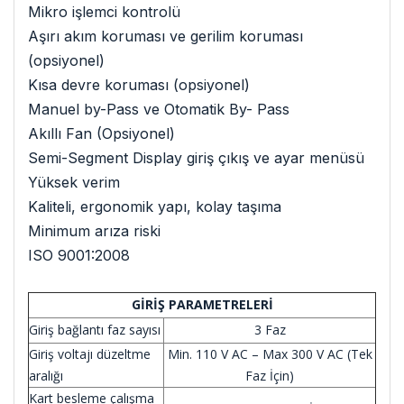
Mikro işlemci kontrolü
Aşırı akım koruması ve gerilim koruması
(opsiyonel)
Kısa devre koruması (opsiyonel)
Manuel by-Pass ve Otomatik By- Pass
Akıllı Fan (Opsiyonel)
Semi-Segment Display giriş çıkış ve ayar menüsü
Yüksek verim
Kaliteli, ergonomik yapı, kolay taşıma
Minimum arıza riski
ISO 9001:2008
GİRİŞ PARAMETRELERİ
Giriş bağlantı faz sayısı
3 Faz
Giriş voltajı düzeltme
Min. 110 V AC – Max 300 V AC (Tek
aralığı
Faz İçin)
Kart besleme çalışma